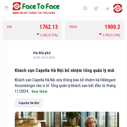
MẠNG XÃ HỘI THÔNG TIN TIÊU DÙNG
1762.13
1900.2
VNI
VN30
-2.65(-0.15%)
-2.59(-0.14%)
Hà Nội phố
22:35, 10/12/2024
Khách sạn Capella Hà Nội bổ nhiệm tổng quản lý mới
Khách sạn Capella Hà Nội vừa thông báo bổ nhiệm bà Hildegard
Anzenberger vào vị trí Tổng quản lý khách sạn bắt đầu từ tháng
11/2024...
Xem thêm
Capella Hà Nội