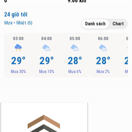
0
9.66 km
24 giờ tới
Mưa • Nhiệt độ
Danh sách
Chart
03:00
04:00
05:00
06:00
07
29°
29°
28°
28°
2
Mưa 30%
Mưa 10%
Mưa 6%
Mưa 2%
Mưa