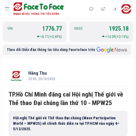
MẠNG XÃ HỘI THÔNG TIN TIÊU DÙNG
1776.77
1925.18
VNI
VN30
+8.71(+0.49%)
+14.09(+0.74%)
Theo dõi Diễn đàn thông tin tiêu dùng Facetoface trên
Hằng Thu
23:05, 23/10/2025
TP.Hồ Chí Minh đăng cai Hội nghị Thế giới về
Thể thao Đại chúng lần thứ 10 - MPW25
Hội nghị Thế giới về Thể thao Đại chúng (Mass Participation
World – MPW25) sẽ chính thức diễn ra tại TP.HCM vào ngày 4–
5/12/2025.