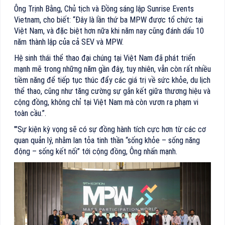
Ông Trịnh Bằng, Chủ tịch và Đồng sáng lập Sunrise Events
Vietnam, cho biết: “Đây là lần thứ ba MPW được tổ chức tại
Việt Nam, và đặc biệt hơn nữa khi năm nay cũng đánh dấu 10
năm thành lập của cả SEV và MPW.
Hệ sinh thái thể thao đại chúng tại Việt Nam đã phát triển
mạnh mẽ trong những năm gần đây, tuy nhiên, vẫn còn rất nhiều
tiềm năng để tiếp tục thúc đẩy các giá trị về sức khỏe, du lịch
thể thao, cũng như tăng cường sự gắn kết giữa thương hiệu và
cộng đồng, không chỉ tại Việt Nam mà còn vươn ra phạm vi
toàn cầu.”.
'"Sự kiện kỳ vọng sẽ có sự đồng hành tích cực hơn từ các cơ
quan quản lý, nhằm lan tỏa tinh thần “sống khỏe – sống năng
động – sống kết nối” tới cộng đồng, Ông nhấn mạnh.