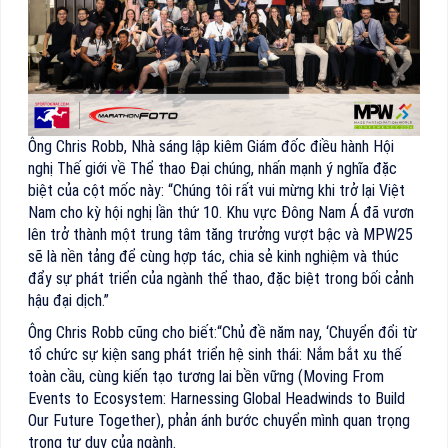
Ông Chris Robb, Nhà sáng lập kiêm Giám đốc điều hành Hội
nghị Thế giới về Thể thao Đại chúng, nhấn mạnh ý nghĩa đặc
biệt của cột mốc này: “Chúng tôi rất vui mừng khi trở lại Việt
Nam cho kỳ hội nghị lần thứ 10. Khu vực Đông Nam Á đã vươn
lên trở thành một trung tâm tăng trưởng vượt bậc và MPW25
sẽ là nền tảng để cùng hợp tác, chia sẻ kinh nghiệm và thúc
đẩy sự phát triển của ngành thể thao, đặc biệt trong bối cảnh
hậu đại dịch.”
Ông Chris Robb cũng cho biết:“Chủ đề năm nay, ‘Chuyển đổi từ
tổ chức sự kiện sang phát triển hệ sinh thái: Nắm bắt xu thế
toàn cầu, cùng kiến tạo tương lai bền vững (Moving From
Events to Ecosystem: Harnessing Global Headwinds to Build
Our Future Together), phản ánh bước chuyển mình quan trọng
trong tư duy của ngành.