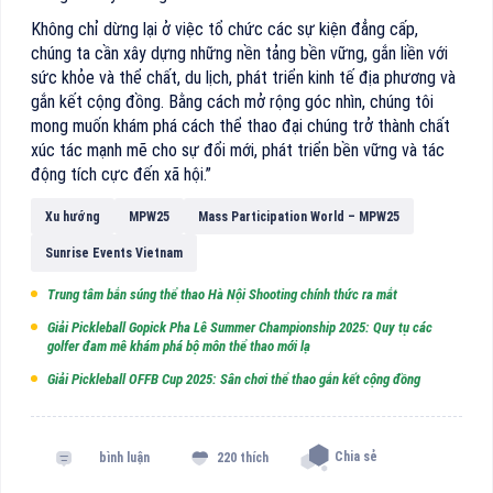
Không chỉ dừng lại ở việc tổ chức các sự kiện đẳng cấp,
chúng ta cần xây dựng những nền tảng bền vững, gắn liền với
sức khỏe và thể chất, du lịch, phát triển kinh tế địa phương và
gắn kết cộng đồng. Bằng cách mở rộng góc nhìn, chúng tôi
mong muốn khám phá cách thể thao đại chúng trở thành chất
xúc tác mạnh mẽ cho sự đổi mới, phát triển bền vững và tác
động tích cực đến xã hội.”
Xu hướng
MPW25
Mass Participation World – MPW25
Sunrise Events Vietnam
Trung tâm bắn súng thể thao Hà Nội Shooting chính thức ra mắt
Giải Pickleball Gopick Pha Lê Summer Championship 2025: Quy tụ các
golfer đam mê khám phá bộ môn thể thao mới lạ
Giải Pickleball OFFB Cup 2025: Sân chơi thể thao gắn kết cộng đồng
Chia sẻ
bình luận
220 thích