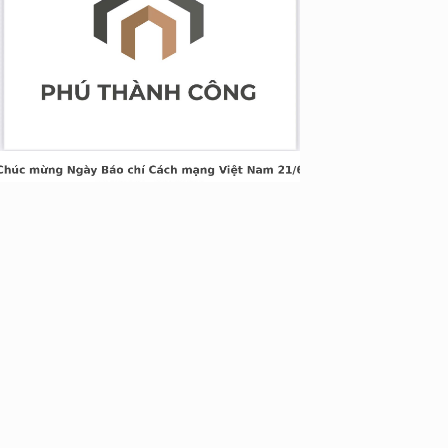
g Long Giang
&TT cấp ngày 05/04/2022
nh Xuân, Hà Nội