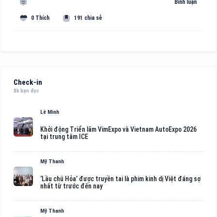
Bình luận
0 Thích
191 chia sẻ
Check-in
8k bạn đọc
Lê Minh
Khởi động Triển lãm VimExpo và Vietnam AutoExpo 2026
tại trung tâm ICE
Mỹ Thanh
‘Lầu chú Hỏa’ được truyền tai là phim kinh dị Việt đáng sợ
nhất từ trước đến nay
Mỹ Thanh