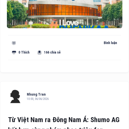
Bình luận
0 Thích
166 chia sẻ
Nhung Tran
10:00, 06/06/2026
Từ Việt Nam ra Đông Nam Á: Shumo AG