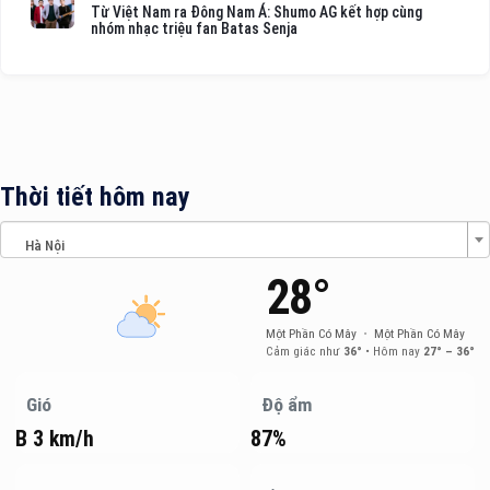
Từ Việt Nam ra Đông Nam Á: Shumo AG kết hợp cùng
nhóm nhạc triệu fan Batas Senja
Thời tiết hôm nay
Hà Nội
28°
Một Phần Có Mây
•
Một Phần Có Mây
Cảm giác như
36°
•
Hôm nay
27° – 36°
Gió
Độ ẩm
B 3 km/h
87%