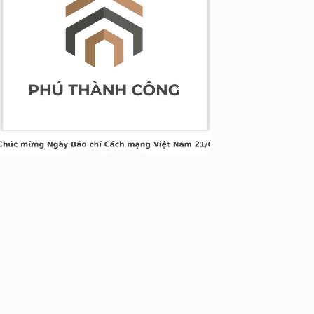
g Long Giang
&TT cấp ngày 05/04/2022
nh Xuân, Hà Nội