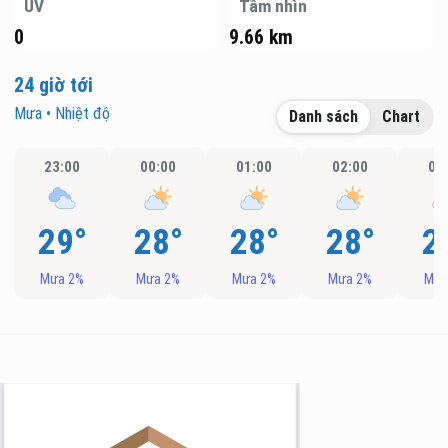
UV
Tầm nhìn
0
9.66 km
24 giờ tới
Mưa • Nhiệt độ
Danh sách
Chart
23:00
00:00
01:00
02:00
03
29°
28°
28°
28°
2
Mưa 2%
Mưa 2%
Mưa 2%
Mưa 2%
Mưa