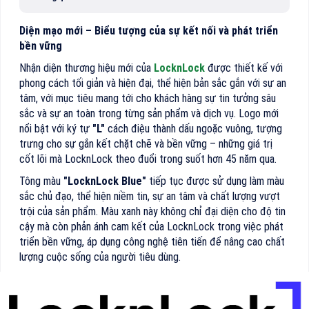
Diện mạo mới – Biểu tượng của sự kết nối và phát triển
bền vững
Nhận diện thương hiệu mới của
LocknLock
được thiết kế với
phong cách tối giản và hiện đại, thể hiện bản sắc gắn với sự an
tâm, với mục tiêu mang tới cho khách hàng sự tin tưởng sâu
sắc và sự an toàn trong từng sản phẩm và dịch vụ. Logo mới
nổi bật với ký tự
"L"
cách điệu thành dấu ngoặc vuông, tượng
trưng cho sự gắn kết chặt chẽ và bền vững – những giá trị
cốt lõi mà LocknLock theo đuổi trong suốt hơn 45 năm qua.
Tông màu
"LocknLock Blue"
tiếp tục được sử dụng làm màu
sắc chủ đạo, thể hiện niềm tin, sự an tâm và chất lượng vượt
trội của sản phẩm. Màu xanh này không chỉ đại diện cho độ tin
cậy mà còn phản ánh cam kết của LocknLock trong việc phát
triển bền vững, áp dụng công nghệ tiên tiến để nâng cao chất
lượng cuộc sống của người tiêu dùng.