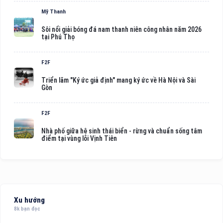
Mỹ Thanh
Sôi nổi giải bóng đá nam thanh niên công nhân năm 2026
tại Phú Thọ
F2F
Triển lãm "Ký ức giả định" mang ký ức về Hà Nội và Sài
Gòn
F2F
Nhà phố giữa hệ sinh thái biển - rừng và chuẩn sống tâm
điểm tại vùng lõi Vịnh Tiên
Xu hướng
8k bạn đọc