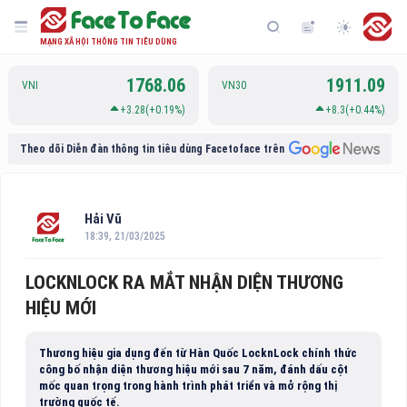
MẠNG XÃ HỘI THÔNG TIN TIÊU DÙNG
1768.06
1911.09
VNI
VN30
+3.28(+0.19%)
+8.3(+0.44%)
Theo dõi Diễn đàn thông tin tiêu dùng Facetoface trên
Hải Vũ
18:39, 21/03/2025
LOCKNLOCK RA MẮT NHẬN DIỆN THƯƠNG
HIỆU MỚI
Thương hiệu gia dụng đến từ Hàn Quốc LocknLock chính thức
công bố nhận diện thương hiệu mới sau 7 năm, đánh dấu cột
mốc quan trọng trong hành trình phát triển và mở rộng thị
trường quốc tế.