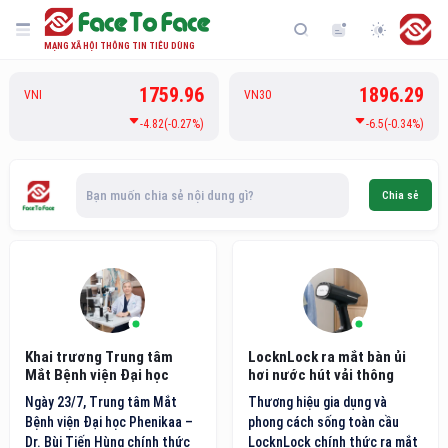
MẠNG XÃ HỘI THÔNG TIN TIÊU DÙNG
1759.96
1896.29
VNI
VN30
-4.82(-0.27%)
-6.5(-0.34%)
Bạn muốn chia sẻ nội dung gì?
Chia sẻ
Khai trương Trung tâm
LocknLock ra mắt bàn ủi
Mắt Bệnh viện Đại học
hơi nước hút vải thông
Phenikaa
minh thế hệ mới
Ngày 23/7, Trung tâm Mắt
Thương hiệu gia dụng và
Bệnh viện Đại học Phenikaa –
phong cách sống toàn cầu
Dr. Bùi Tiến Hùng chính thức
LocknLock chính thức ra mắt