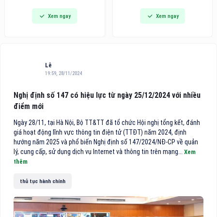
đi vào hoạt động, đánh dấu
dòng bàn ủi hơi nước cầm tay
Xem ngay
Xem ngay
bước phát triển quan trọng
thế hệ mới tích hợp công nghệ
trong chiến lược hoàn thiện hệ
hút vải thông minh, hướng đến
thống chuyên khoa sâu của
các gia đình bận rộn và người
bệnh viện, đồng thời mang
trẻ tìm kiếm giải pháp công
đến cho người dân thêm một
nghệ tiện lợi cho việc chăm
địa chỉ khám, điều trị và phẫu
sóc
Lê
thuật mắt chất lượng cao
19:59, 28/11/2024
theo mô hình nhãn khoa
chuyên sâu.
Nghị định số 147 có hiệu lực từ ngày 25/12/2024 với nhiều
điểm mới
Ngày 28/11, tại Hà Nội, Bộ TT&TT đã tổ chức Hội nghị tổng kết, đánh
giá hoạt động lĩnh vực thông tin điện tử (TTĐT) năm 2024, định
hướng năm 2025 và phổ biến Nghị định số 147/2024/NĐ-CP về quản
lý, cung cấp, sử dụng dịch vụ Internet và thông tin trên mạng...
Xem
thêm
thủ tục hành chính