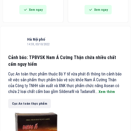
đi vào hoạt động, đánh dấu
dòng bàn ủi hơi nước cầm tay
Xem ngay
Xem ngay
bước phát triển quan trọng
thế hệ mới tích hợp công nghệ
trong chiến lược hoàn thiện hệ
hút vải thông minh, hướng đến
thống chuyên khoa sâu của
các gia đình bận rộn và người
bệnh viện, đồng thời mang
trẻ tìm kiếm giải pháp công
đến cho người dân thêm một
nghệ tiện lợi cho việc chăm
địa chỉ khám, điều trị và phẫu
sóc
Hà Nội phố
thuật mắt chất lượng cao
14:59, 03/10/2022
theo mô hình nhãn khoa
chuyên sâu.
Cảnh báo: TPBVSK Nam Á Cường Thận chứa nhiều chất
cấm nguy hiểm
Cục An toàn thực phẩm thuộc Bộ Y tế vừa phát đi thông tin cảnh báo
về việc sản phẩm thực phẩm bảo vệ sức khỏe Nam Á Cường Thận
của Công ty TNHH sản xuất và XNK thực phẩm chức năng Asean có
chứa 2 loại chất cấm bao gồm Sildenafil và Tadanafil...
Xem thêm
Cục An toàn thực phẩm