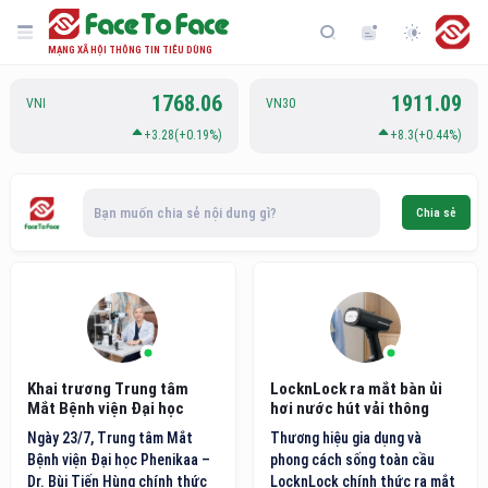
MẠNG XÃ HỘI THÔNG TIN TIÊU DÙNG
1768.06
1911.09
VNI
VN30
+3.28(+0.19%)
+8.3(+0.44%)
Bạn muốn chia sẻ nội dung gì?
Chia sẻ
Khai trương Trung tâm
LocknLock ra mắt bàn ủi
Mắt Bệnh viện Đại học
hơi nước hút vải thông
Phenikaa
minh thế hệ mới
Ngày 23/7, Trung tâm Mắt
Thương hiệu gia dụng và
Bệnh viện Đại học Phenikaa –
phong cách sống toàn cầu
Dr. Bùi Tiến Hùng chính thức
LocknLock chính thức ra mắt