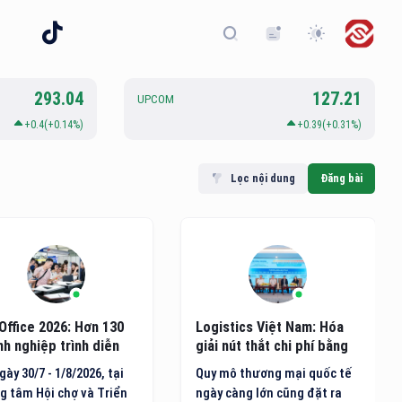
293.04
127.21
UPCOM
+0.4(+0.14%)
+0.39(+0.31%)
Lọc nội dung
Đăng bài
Office 2026: Hơn 130
Logistics Việt Nam: Hóa
h nghiệp trình diễn
giải nút thắt chi phí bằng
g nghệ văn phòng mới
hạ tầng xanh và công nghệ
gày 30/7 - 1/8/2026, tại
Quy mô thương mại quốc tế
AI
g tâm Hội chợ và Triển
ngày càng lớn cũng đặt ra