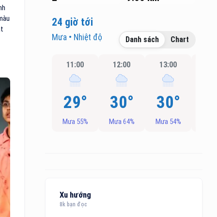
nh
 màu
24 giờ tới
ặt
Mưa • Nhiệt độ
Danh sách
Chart
11:00
12:00
13:00
14:
29°
30°
30°
3
Mưa 55%
Mưa 64%
Mưa 54%
Mưa 
Xu hướng
8k bạn đọc