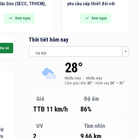
Sài Gòn (SECC, TP.HCM),
yêu cầu cấp thiết đối với
n lãm Quốc tế về Giải
việc nâng cao năng lực
 Văn phòng thông minh,
ngành logistics của Việt
Xem ngay
Xem ngay
t bị, Máy và Văn phòng
Nam. Năng lực logistics
 (VietOffice 2026) sẽ
không chỉ quyết định tốc độ
h thức diễn ra.
lưu chuyển hàng hóa mà còn
Thời tiết hôm nay
quyết định khả năng thu hút
hia sẻ
đầu tư, mở rộng thị trường
Hà Nội
và vị thế của quốc gia trong
28°
chuỗi cung ứng toàn cầu.
Nhiều mây
•
Nhiều mây
Cảm giác như
35°
•
Hôm nay
26° – 31°
Gió
Độ ẩm
TTB 11 km/h
86%
UV
Tầm nhìn
íp
2
9.66 km
ưa