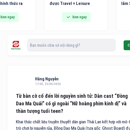
hính thức ra
được Travel + Leisure
lãm 
n ủi hơi nước
Luxury Awards khu vực châu
Triể
 hệ mới tích hợp
Á - Thái Bình Dương 2026
pháp
Xem ngay
Xem ngay
út vải thông
vinh danh trong danh sách
Thiế
 đến các gia
10 khách sạn điểm đến vùng
phẩm
 và người trẻ
nội địa hàng đầu Việt Nam.
chín
ải pháp công
Bạn muốn chia sẻ nội dung gì?
C
i cho việc chăm
Hằng Nguyễn
17:00, 25/06/2026
Từ bàn cờ cổ đến lời nguyền sinh tử: Dàn cast “Đồng
Dao Ma Quái” có gì ngoài “Nữ hoàng phim kinh dị” và
thần tượng tuổi teen?
Khai thác chất liệu truyền thuyết dân gian Thái Lan kết hợp với mô-t
trò chơi bị nguyền rủa, Đồng Dao Ma Quái (tựa gốc: Ghost Board) đ