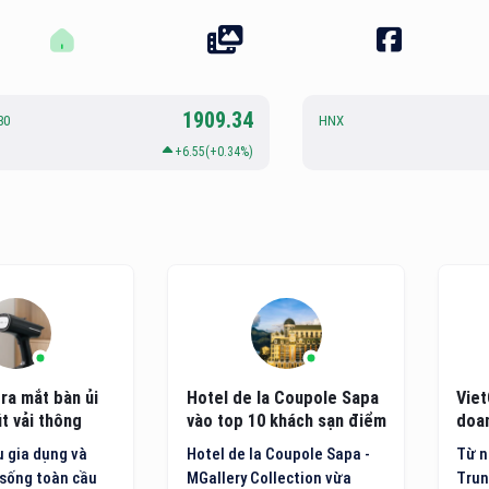
1909.34
30
HNX
+6.55(+0.34%)
ra mắt bàn ủi
Hotel de la Coupole Sapa
Viet
t vải thông
vào top 10 khách sạn điểm
doan
ệ mới
đến nội địa hàng đầu Việt
côn
 gia dụng và
Hotel de la Coupole Sapa -
Từ n
Nam
sống toàn cầu
MGallery Collection vừa
Trun