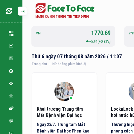
MẠNG XÃ HỘI THÔNG TIN TIÊU DÙNG
127.21
1770.69
VNI
VN
.39(+0.31%)
+5.91(+0.33%)
Thứ 6 ngày 07 tháng 08 năm 2026 / 11:07
Trang chủ
Nữ hoàng phim kinh dị
m: Hóa
Khai trương Trung tâm
LocknLock 
hí bằng
Mắt Bệnh viện Đại học
hơi nước hú
ông nghệ
Phenikaa
minh thế h
 quốc tế
Ngày 23/7, Trung tâm Mắt
Thương hiệu
đặt ra
Bệnh viện Đại học Phenikaa
phong cách 