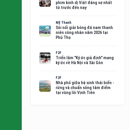
phim kinh dị Việt đáng sợ nhất
từ trước đến nay
Mỹ Thanh
Sôi nổi giải bóng đá nam thanh
niên công nhân năm 2026 tại
Phú Thọ
F2F
Triển lãm "Ký ức giả định" mang
ký ức về Hà Nội và Sài Gòn
F2F
Nhà phố giữa hệ sinh thái biển -
rừng và chuẩn sống tâm điểm
tại vùng lõi Vịnh Tiên