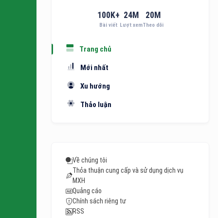
100
K+
24
M
20
M
Bài viết
Lượt xem
Theo dõi
Trang chủ
Mới nhất
Xu hướng
Thảo luận
Về chúng tôi
Thỏa thuận cung cấp và sử dụng dịch vụ
MXH
Quảng cáo
Chính sách riêng tư
RSS