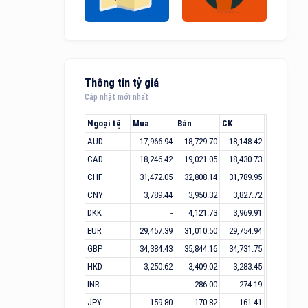
Thông tin tỷ giá
Cập nhật mới nhất
Ngoại tệ
Mua
Bán
CK
AUD
17,966.94
18,729.70
18,148.42
CAD
18,246.42
19,021.05
18,430.73
CHF
31,472.05
32,808.14
31,789.95
CNY
3,789.44
3,950.32
3,827.72
DKK
-
4,121.73
3,969.91
EUR
29,457.39
31,010.50
29,754.94
GBP
34,384.43
35,844.16
34,731.75
HKD
3,250.62
3,409.02
3,283.45
INR
-
286.00
274.19
JPY
159.80
170.82
161.41