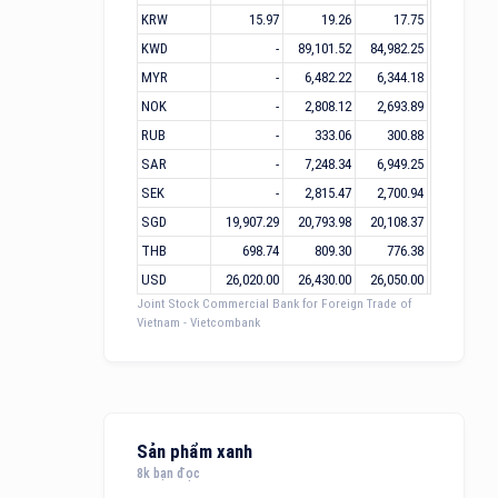
KRW
15.97
19.26
17.75
KWD
-
89,101.52
84,982.25
MYR
-
6,482.22
6,344.18
NOK
-
2,808.12
2,693.89
RUB
-
333.06
300.88
SAR
-
7,248.34
6,949.25
SEK
-
2,815.47
2,700.94
SGD
19,907.29
20,793.98
20,108.37
THB
698.74
809.30
776.38
USD
26,020.00
26,430.00
26,050.00
Joint Stock Commercial Bank for Foreign Trade of
Vietnam - Vietcombank
Sản phẩm xanh
8k bạn đọc