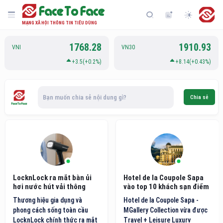
MẠNG XÃ HỘI THÔNG TIN TIÊU DÙNG
1768.28
1910.93
VNI
VN30
+3.5(+0.2%)
+8.14(+0.43%)
Bạn muốn chia sẻ nội dung gì?
Chia sẻ
LocknLock ra mắt bàn ủi
Hotel de la Coupole Sapa
hơi nước hút vải thông
vào top 10 khách sạn điểm
minh thế hệ mới
đến nội địa hàng đầu Việt
Thương hiệu gia dụng và
Hotel de la Coupole Sapa -
Nam
phong cách sống toàn cầu
MGallery Collection vừa được
LocknLock chính thức ra mắt
Travel + Leisure Luxury