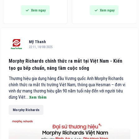
dòng bàn ủi hơi nước cầm tay
Awards khu vực châu Á - Thái
Xem ngay
Xem ngay
thế hệ mới tích hợp công nghệ
Bình Dương 2026 vinh danh
hút vải thông minh, hướng đến
trong danh sách 10 khách sạn
các gia đình bận rộn và người
điểm đến vùng nội địa hàng
trẻ tìm kiếm giải pháp công
đầu Việt Nam.
nghệ tiện lợi cho việc chăm
sóc
Mỹ Thanh
22:11, 18/08/2025
Morphy Richards chính thức ra mắt tại Việt Nam - Kiến
tạo gu bếp chuẩn, nâng tầm cuộc sống
Thương hiệu gia dụng hàng đầu Vương quốc Anh Morphy Richards
chính thức ra mắt thị trường Việt Nam, thông qua Hesman – đơn vị
vinh dự mang thương hiệu gần 90 năm tuổi này đến với người tiêu
dùng Việt...
Xem thêm
Morphy Richards