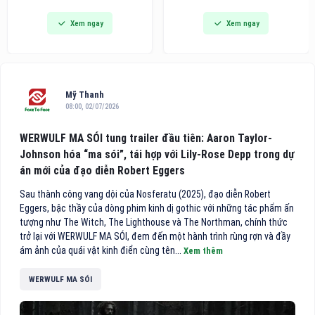
dòng bàn ủi hơi nước cầm tay
Awards khu vực châu Á - Thái
Xem ngay
Xem ngay
thế hệ mới tích hợp công nghệ
Bình Dương 2026 vinh danh
hút vải thông minh, hướng đến
trong danh sách 10 khách sạn
các gia đình bận rộn và người
điểm đến vùng nội địa hàng
trẻ tìm kiếm giải pháp công
đầu Việt Nam.
nghệ tiện lợi cho việc chăm
sóc
Mỹ Thanh
08:00, 02/07/2026
WERWULF MA SÓI tung trailer đầu tiên: Aaron Taylor-
Johnson hóa “ma sói”, tái hợp với Lily-Rose Depp trong dự
án mới của đạo diễn Robert Eggers
Sau thành công vang dội của Nosferatu (2025), đạo diễn Robert
Eggers, bậc thầy của dòng phim kinh dị gothic với những tác phẩm ấn
tượng như The Witch, The Lighthouse và The Northman, chính thức
trở lại với WERWULF MA SÓI, đem đến một hành trình rùng rợn và đầy
ám ảnh của quái vật kinh điển cùng tên...
Xem thêm
WERWULF MA SÓI