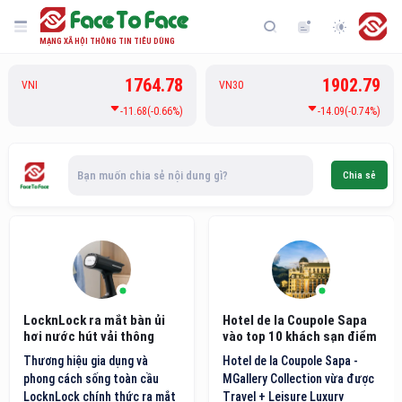
MẠNG XÃ HỘI THÔNG TIN TIÊU DÙNG
1764.78
1902.79
VNI
VN30
-11.68(-0.66%)
-14.09(-0.74%)
Bạn muốn chia sẻ nội dung gì?
Chia sẻ
LocknLock ra mắt bàn ủi
Hotel de la Coupole Sapa
hơi nước hút vải thông
vào top 10 khách sạn điểm
minh thế hệ mới
đến nội địa hàng đầu Việt
Thương hiệu gia dụng và
Hotel de la Coupole Sapa -
Nam
phong cách sống toàn cầu
MGallery Collection vừa được
LocknLock chính thức ra mắt
Travel + Leisure Luxury