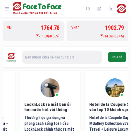
MẠNG XÃ HỘI THÔNG TIN TIÊU DÙNG
1764.78
1902.79
VNI
VN30
-11.68(-0.66%)
-14.09(-0.74%)
Bạn muốn chia sẻ nội dung gì?
Chia sẻ
LocknLock ra mắt bàn ủi
Hotel de la Coupole Sapa
hơi nước hút vải thông
vào top 10 khách sạn điểm
minh thế hệ mới
đến nội địa hàng đầu Việt
Thương hiệu gia dụng và
Hotel de la Coupole Sapa -
Nam
phong cách sống toàn cầu
MGallery Collection vừa được
LocknLock chính thức ra mắt
Travel + Leisure Luxury