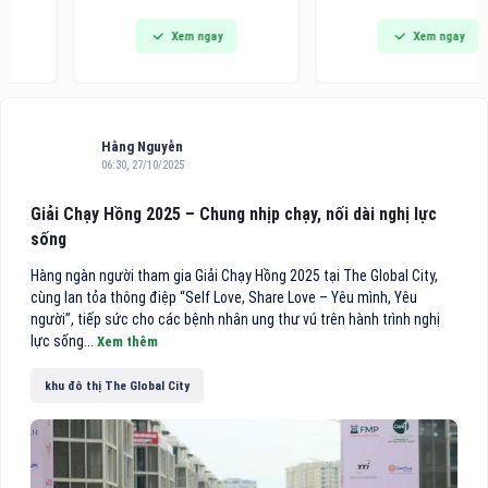
dòng bàn ủi hơi nước cầm tay
Awards khu vực châu Á - Thái
Xem ngay
Xem ngay
thế hệ mới tích hợp công nghệ
Bình Dương 2026 vinh danh
hút vải thông minh, hướng đến
trong danh sách 10 khách sạn
các gia đình bận rộn và người
điểm đến vùng nội địa hàng
trẻ tìm kiếm giải pháp công
đầu Việt Nam.
nghệ tiện lợi cho việc chăm
sóc
Hằng Nguyễn
06:30, 27/10/2025
Giải Chạy Hồng 2025 – Chung nhịp chạy, nối dài nghị lực
sống
Hàng ngàn người tham gia Giải Chạy Hồng 2025 tại The Global City,
cùng lan tỏa thông điệp “Self Love, Share Love – Yêu mình, Yêu
người”, tiếp sức cho các bệnh nhân ung thư vú trên hành trình nghị
lực sống...
Xem thêm
khu đô thị The Global City