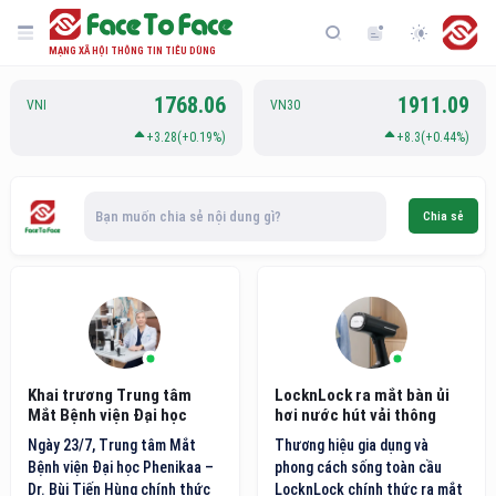
MẠNG XÃ HỘI THÔNG TIN TIÊU DÙNG
1768.06
1911.09
VNI
VN30
+3.28(+0.19%)
+8.3(+0.44%)
Bạn muốn chia sẻ nội dung gì?
Chia sẻ
Khai trương Trung tâm
LocknLock ra mắt bàn ủi
Mắt Bệnh viện Đại học
hơi nước hút vải thông
Phenikaa
minh thế hệ mới
Ngày 23/7, Trung tâm Mắt
Thương hiệu gia dụng và
Bệnh viện Đại học Phenikaa –
phong cách sống toàn cầu
Dr. Bùi Tiến Hùng chính thức
LocknLock chính thức ra mắt