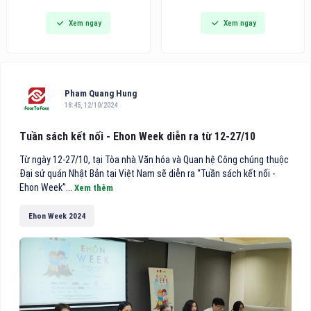
đi vào hoạt động, đánh dấu
dòng bàn ủi hơi nước cầm tay
Xem ngay
Xem ngay
bước phát triển quan trọng
thế hệ mới tích hợp công nghệ
trong chiến lược hoàn thiện hệ
hút vải thông minh, hướng đến
thống chuyên khoa sâu của
các gia đình bận rộn và người
bệnh viện, đồng thời mang
trẻ tìm kiếm giải pháp công
đến cho người dân thêm một
nghệ tiện lợi cho việc chăm
địa chỉ khám, điều trị và phẫu
sóc
Pham Quang Hung
thuật mắt chất lượng cao
18:45, 12/10/2024
theo mô hình nhãn khoa
chuyên sâu.
Tuần sách kết nối - Ehon Week diễn ra từ 12-27/10
Từ ngày 12-27/10, tại Tòa nhà Văn hóa và Quan hệ Công chúng thuộc
Đại sứ quán Nhật Bản tại Việt Nam sẽ diễn ra “Tuần sách kết nối -
Ehon Week”...
Xem thêm
Ehon Week 2024