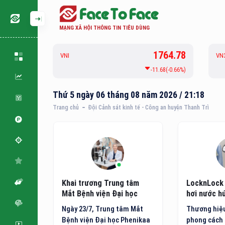
MẠNG XÃ HỘI THÔNG TIN TIÊU DÙNG
126.82
1764.78
VNI
VN
-0.33(-0.26%)
-11.68(-0.66%)
Thứ 5 ngày 06 tháng 08 năm 2026 / 21:18
Trang chủ
Đội Cảnh sát kinh tế - Công an huyện Thanh Trì
m: Hóa
Khai trương Trung tâm
LocknLock 
hí bằng
Mắt Bệnh viện Đại học
hơi nước hú
ông nghệ
Phenikaa
minh thế h
 quốc tế
Ngày 23/7, Trung tâm Mắt
Thương hiệu
đặt ra
Bệnh viện Đại học Phenikaa
phong cách 