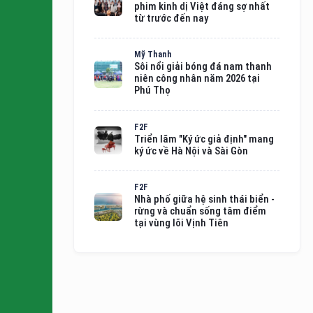
phim kinh dị Việt đáng sợ nhất
từ trước đến nay
Mỹ Thanh
Sôi nổi giải bóng đá nam thanh
niên công nhân năm 2026 tại
Phú Thọ
F2F
Triển lãm "Ký ức giả định" mang
ký ức về Hà Nội và Sài Gòn
F2F
Nhà phố giữa hệ sinh thái biển -
rừng và chuẩn sống tâm điểm
tại vùng lõi Vịnh Tiên