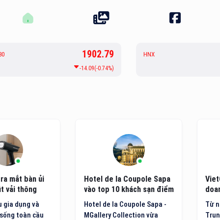
1902.79
30
HNX
-14.09(-0.74%)
ra mắt bàn ủi
Hotel de la Coupole Sapa
Viet
t vải thông
vào top 10 khách sạn điểm
doan
ệ mới
đến nội địa hàng đầu Việt
côn
 gia dụng và
Hotel de la Coupole Sapa -
Từ n
Nam
sống toàn cầu
MGallery Collection vừa
Trun