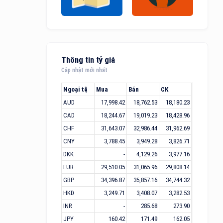
Thông tin tỷ giá
Cập nhật mới nhất
Ngoại tệ
Mua
Bán
CK
AUD
17,998.42
18,762.53
18,180.23
CAD
18,244.67
19,019.23
18,428.96
CHF
31,643.07
32,986.44
31,962.69
CNY
3,788.45
3,949.28
3,826.71
DKK
-
4,129.26
3,977.16
EUR
29,510.05
31,065.96
29,808.14
GBP
34,396.87
35,857.16
34,744.32
HKD
3,249.71
3,408.07
3,282.53
INR
-
285.68
273.90
JPY
160.42
171.49
162.05