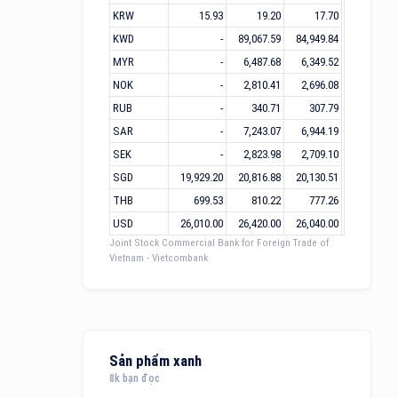
KRW
15.93
19.20
17.70
KWD
-
89,067.59
84,949.84
MYR
-
6,487.68
6,349.52
NOK
-
2,810.41
2,696.08
RUB
-
340.71
307.79
SAR
-
7,243.07
6,944.19
SEK
-
2,823.98
2,709.10
SGD
19,929.20
20,816.88
20,130.51
THB
699.53
810.22
777.26
USD
26,010.00
26,420.00
26,040.00
Joint Stock Commercial Bank for Foreign Trade of
Vietnam - Vietcombank
Sản phẩm xanh
8k bạn đọc