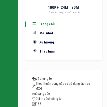
100
K+
24
M
20
M
Bài viết
Lượt xem
Theo dõi
Trang chủ
Mới nhất
Xu hướng
Thảo luận
Về chúng tôi
Thỏa thuận cung cấp và sử dụng dịch vụ
MXH
Quảng cáo
Chính sách riêng tư
RSS