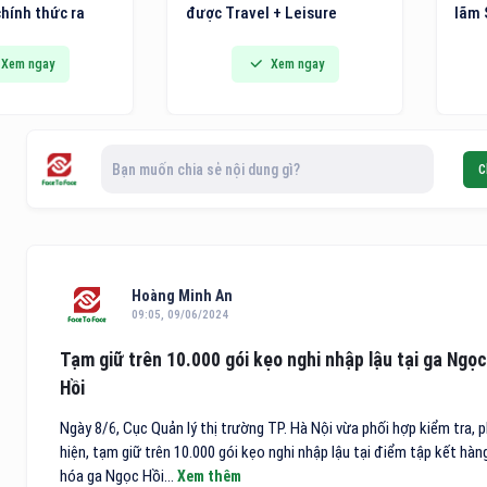
hính thức ra
được Travel + Leisure
lãm 
n ủi hơi nước
Luxury Awards khu vực châu
Triể
 hệ mới tích hợp
Á - Thái Bình Dương 2026
pháp
Xem ngay
Xem ngay
út vải thông
vinh danh trong danh sách
Thiế
 đến các gia
10 khách sạn điểm đến vùng
phẩm
 và người trẻ
nội địa hàng đầu Việt Nam.
chín
ải pháp công
Bạn muốn chia sẻ nội dung gì?
C
i cho việc chăm
Hoàng Minh An
09:05, 09/06/2024
Tạm giữ trên 10.000 gói kẹo nghi nhập lậu tại ga Ngọc
Hồi
Ngày 8/6, Cục Quản lý thị trường TP. Hà Nội vừa phối hợp kiểm tra, 
hiện, tạm giữ trên 10.000 gói kẹo nghi nhập lậu tại điểm tập kết hàn
hóa ga Ngọc Hồi...
Xem thêm