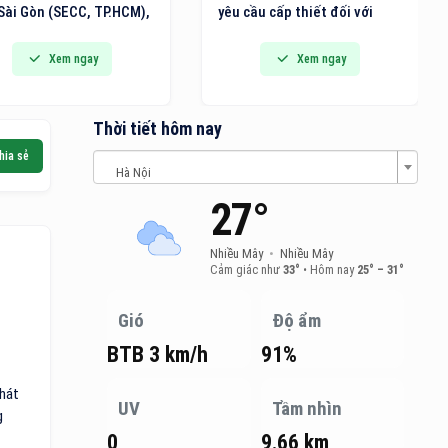
Sài Gòn (SECC, TP.HCM),
yêu cầu cấp thiết đối với
n lãm Quốc tế về Giải
việc nâng cao năng lực
 Văn phòng thông minh,
ngành logistics của Việt
Xem ngay
Xem ngay
t bị, Máy và Văn phòng
Nam. Năng lực logistics
 (VietOffice 2026) sẽ
không chỉ quyết định tốc độ
h thức diễn ra.
lưu chuyển hàng hóa mà còn
Thời tiết hôm nay
quyết định khả năng thu hút
hia sẻ
đầu tư, mở rộng thị trường
Hà Nội
và vị thế của quốc gia trong
27°
chuỗi cung ứng toàn cầu.
Nhiều Mây
•
Nhiều Mây
Cảm giác như
33°
•
Hôm nay
25° – 31°
Gió
Độ ẩm
BTB 3 km/h
91%
phát
UV
Tầm nhìn
g
0
9.66 km