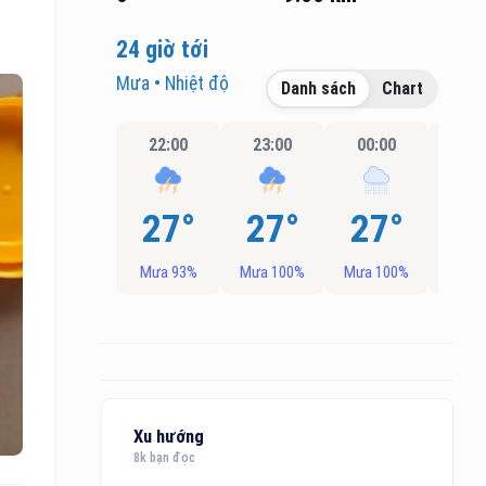
24 giờ tới
Mưa • Nhiệt độ
Danh sách
Chart
22:00
23:00
00:00
01:
27°
27°
27°
2
Mưa 93%
Mưa 100%
Mưa 100%
Mưa 
Xu hướng
8k bạn đọc