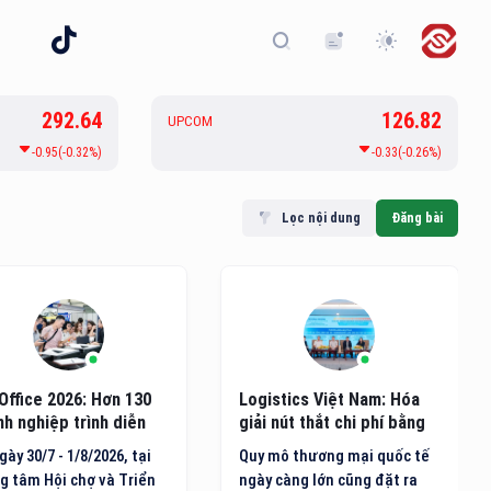
292.64
126.82
UPCOM
-0.95(-0.32%)
-0.33(-0.26%)
Lọc nội dung
Đăng bài
Office 2026: Hơn 130
Logistics Việt Nam: Hóa
h nghiệp trình diễn
giải nút thắt chi phí bằng
g nghệ văn phòng mới
hạ tầng xanh và công nghệ
gày 30/7 - 1/8/2026, tại
Quy mô thương mại quốc tế
AI
g tâm Hội chợ và Triển
ngày càng lớn cũng đặt ra