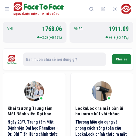
MẠNG XÃ HỘI THÔNG TIN TIÊU DÙNG
1768.06
1911.09
VNI
VN30
+3.28(+0.19%)
+8.3(+0.44%)
Bạn muốn chia sẻ nội dung gì?
Chia sẻ
Khai trương Trung tâm
LocknLock ra mắt bàn ủi
Mắt Bệnh viện Đại học
hơi nước hút vải thông
Phenikaa
minh thế hệ mới
Ngày 23/7, Trung tâm Mắt
Thương hiệu gia dụng và
Bệnh viện Đại học Phenikaa –
phong cách sống toàn cầu
Dr. Bùi Tiến Hùng chính thức
LocknLock chính thức ra mắt