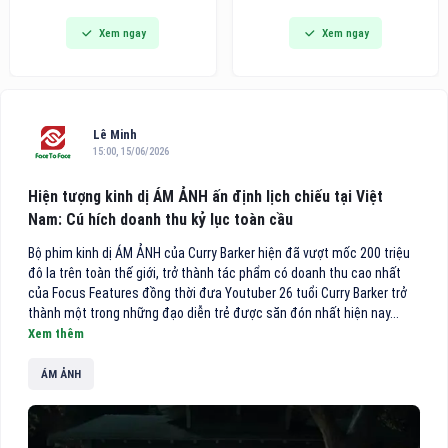
đi vào hoạt động, đánh dấu
dòng bàn ủi hơi nước cầm tay
Xem ngay
Xem ngay
bước phát triển quan trọng
thế hệ mới tích hợp công nghệ
trong chiến lược hoàn thiện hệ
hút vải thông minh, hướng đến
thống chuyên khoa sâu của
các gia đình bận rộn và người
bệnh viện, đồng thời mang
trẻ tìm kiếm giải pháp công
đến cho người dân thêm một
nghệ tiện lợi cho việc chăm
địa chỉ khám, điều trị và phẫu
sóc
Lê Minh
thuật mắt chất lượng cao
15:00, 15/06/2026
theo mô hình nhãn khoa
chuyên sâu.
Hiện tượng kinh dị ÁM ẢNH ấn định lịch chiếu tại Việt
Nam: Cú hích doanh thu kỷ lục toàn cầu
Bộ phim kinh dị ÁM ẢNH của Curry Barker hiện đã vượt mốc 200 triệu
đô la trên toàn thế giới, trở thành tác phẩm có doanh thu cao nhất
của Focus Features đồng thời đưa Youtuber 26 tuổi Curry Barker trở
thành một trong những đạo diễn trẻ được săn đón nhất hiện nay...
Xem thêm
ÁM ẢNH