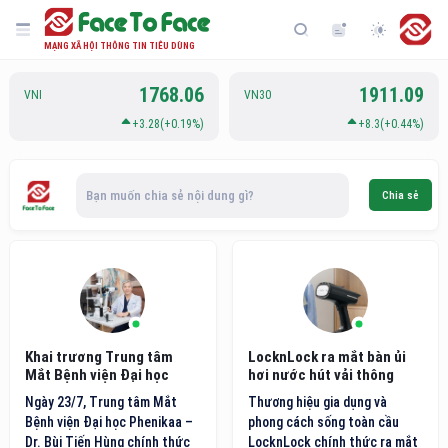
MẠNG XÃ HỘI THÔNG TIN TIÊU DÙNG
1768.06
1911.09
VNI
VN30
+3.28(+0.19%)
+8.3(+0.44%)
Bạn muốn chia sẻ nội dung gì?
Chia sẻ
Khai trương Trung tâm
LocknLock ra mắt bàn ủi
Mắt Bệnh viện Đại học
hơi nước hút vải thông
Phenikaa
minh thế hệ mới
Ngày 23/7, Trung tâm Mắt
Thương hiệu gia dụng và
Bệnh viện Đại học Phenikaa –
phong cách sống toàn cầu
Dr. Bùi Tiến Hùng chính thức
LocknLock chính thức ra mắt