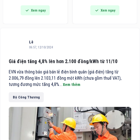
đi vào hoạt động, đánh dấu
dòng bàn ủi hơi nước cầm tay
Xem ngay
Xem ngay
bước phát triển quan trọng
thế hệ mới tích hợp công nghệ
trong chiến lược hoàn thiện hệ
hút vải thông minh, hướng đến
thống chuyên khoa sâu của
các gia đình bận rộn và người
bệnh viện, đồng thời mang
trẻ tìm kiếm giải pháp công
đến cho người dân thêm một
nghệ tiện lợi cho việc chăm
địa chỉ khám, điều trị và phẫu
sóc
Lê
thuật mắt chất lượng cao
06:57, 12/10/2024
theo mô hình nhãn khoa
chuyên sâu.
Giá điện tăng 4,8% lên hơn 2.100 đồng/kWh từ 11/10
EVN vừa thông báo giá bán lẻ điện bình quân (giá điện) tăng từ
2.006,79 đồng lên 2.103,11 đồng một kWh (chưa gồm thuế VAT),
tương đương mức tăng 4,8%...
Xem thêm
Bộ Công Thương