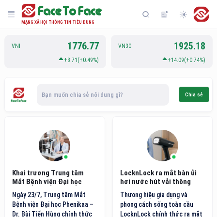
MẠNG XÃ HỘI THÔNG TIN TIÊU DÙNG
1776.77
1925.18
VNI
VN30
+8.71(+0.49%)
+14.09(+0.74%)
Bạn muốn chia sẻ nội dung gì?
Chia sẻ
Khai trương Trung tâm
LocknLock ra mắt bàn ủi
Mắt Bệnh viện Đại học
hơi nước hút vải thông
Phenikaa
minh thế hệ mới
Ngày 23/7, Trung tâm Mắt
Thương hiệu gia dụng và
Bệnh viện Đại học Phenikaa –
phong cách sống toàn cầu
Dr. Bùi Tiến Hùng chính thức
LocknLock chính thức ra mắt