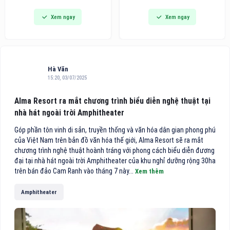
đi vào hoạt động, đánh dấu
dòng bàn ủi hơi nước cầm tay
Xem ngay
Xem ngay
bước phát triển quan trọng
thế hệ mới tích hợp công nghệ
trong chiến lược hoàn thiện hệ
hút vải thông minh, hướng đến
thống chuyên khoa sâu của
các gia đình bận rộn và người
bệnh viện, đồng thời mang
trẻ tìm kiếm giải pháp công
đến cho người dân thêm một
nghệ tiện lợi cho việc chăm
địa chỉ khám, điều trị và phẫu
sóc
Hà Văn
thuật mắt chất lượng cao
15:20, 03/07/2025
theo mô hình nhãn khoa
chuyên sâu.
Alma Resort ra mắt chương trình biểu diễn nghệ thuật tại
nhà hát ngoài trời Amphitheater
Góp phần tôn vinh di sản, truyền thống và văn hóa dân gian phong phú
của Việt Nam trên bản đồ văn hóa thế giới, Alma Resort sẽ ra mắt
chương trình nghệ thuật hoành tráng với phong cách biểu diễn đương
đại tại nhà hát ngoài trời Amphitheater của khu nghỉ dưỡng rộng 30ha
trên bán đảo Cam Ranh vào tháng 7 này...
Xem thêm
Amphitheater