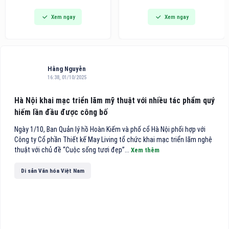
dòng bàn ủi hơi nước cầm tay
Awards khu vực châu Á - Thái
Xem ngay
Xem ngay
thế hệ mới tích hợp công nghệ
Bình Dương 2026 vinh danh
hút vải thông minh, hướng đến
trong danh sách 10 khách sạn
các gia đình bận rộn và người
điểm đến vùng nội địa hàng
trẻ tìm kiếm giải pháp công
đầu Việt Nam.
nghệ tiện lợi cho việc chăm
sóc
Hằng Nguyễn
16:38, 01/10/2025
Hà Nội khai mạc triển lãm mỹ thuật với nhiều tác phẩm quý
hiếm lần đầu được công bố
Ngày 1/10, Ban Quản lý hồ Hoàn Kiếm và phố cổ Hà Nội phối hợp với
Công ty Cổ phần Thiết kế May Living tổ chức khai mạc triển lãm nghệ
thuật với chủ đề “Cuộc sống tươi đẹp”...
Xem thêm
Di sản Văn hóa Việt Nam