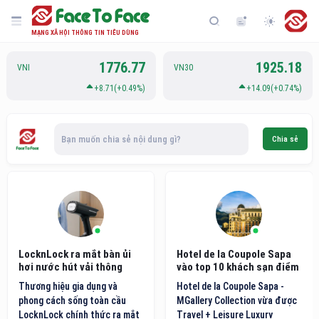
MẠNG XÃ HỘI THÔNG TIN TIÊU DÙNG
1776.77
1925.18
VNI
VN30
+8.71(+0.49%)
+14.09(+0.74%)
Bạn muốn chia sẻ nội dung gì?
Chia sẻ
LocknLock ra mắt bàn ủi
Hotel de la Coupole Sapa
hơi nước hút vải thông
vào top 10 khách sạn điểm
minh thế hệ mới
đến nội địa hàng đầu Việt
Thương hiệu gia dụng và
Hotel de la Coupole Sapa -
Nam
phong cách sống toàn cầu
MGallery Collection vừa được
LocknLock chính thức ra mắt
Travel + Leisure Luxury