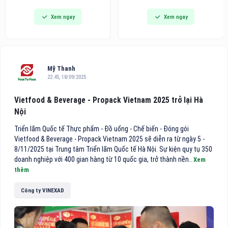
dòng bàn ủi hơi nước cầm tay
Awards khu vực châu Á - Thái
Xem ngay
Xem ngay
thế hệ mới tích hợp công nghệ
Bình Dương 2026 vinh danh
hút vải thông minh, hướng đến
trong danh sách 10 khách sạn
các gia đình bận rộn và người
điểm đến vùng nội địa hàng
trẻ tìm kiếm giải pháp công
đầu Việt Nam.
nghệ tiện lợi cho việc chăm
sóc
Mỹ Thanh
22:45, 18/09/2025
Vietfood & Beverage - Propack Vietnam 2025 trở lại Hà
Nội
Triển lãm Quốc tế Thực phẩm - Đồ uống - Chế biến - Đóng gói
Vietfood & Beverage - Propack Vietnam 2025 sẽ diễn ra từ ngày 5 -
8/11/2025 tại Trung tâm Triển lãm Quốc tế Hà Nội. Sự kiện quy tụ 350
doanh nghiệp với 400 gian hàng từ 10 quốc gia, trở thành nền..
Xem
thêm
Công ty VINEXAD