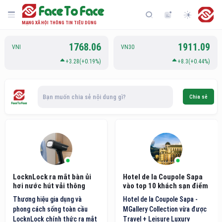
MẠNG XÃ HỘI THÔNG TIN TIÊU DÙNG
1768.06
1911.09
VNI
VN30
+3.28(+0.19%)
+8.3(+0.44%)
Bạn muốn chia sẻ nội dung gì?
Chia sẻ
LocknLock ra mắt bàn ủi
Hotel de la Coupole Sapa
hơi nước hút vải thông
vào top 10 khách sạn điểm
minh thế hệ mới
đến nội địa hàng đầu Việt
Thương hiệu gia dụng và
Hotel de la Coupole Sapa -
Nam
phong cách sống toàn cầu
MGallery Collection vừa được
LocknLock chính thức ra mắt
Travel + Leisure Luxury