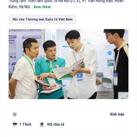
Trung tâm Triển lãm Quốc tế Hà Nội (I.C.E), 91 Trần Hưng Đạo, Hoàn
Kiếm, Hà Nội...
Xem thêm
Hội chợ Thương mại Quốc tế Việt Nam
Bình luận
1 Thích
302 chia sẻ
hông Long Giang