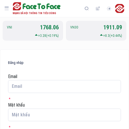
MẠNG XÃ HỘI THÔNG TIN TIÊU DÙNG
1768.06
1911.09
VNI
VN30
+3.28(+0.19%)
+8.3(+0.44%)
Đăng nhập
Email
Mật khẩu