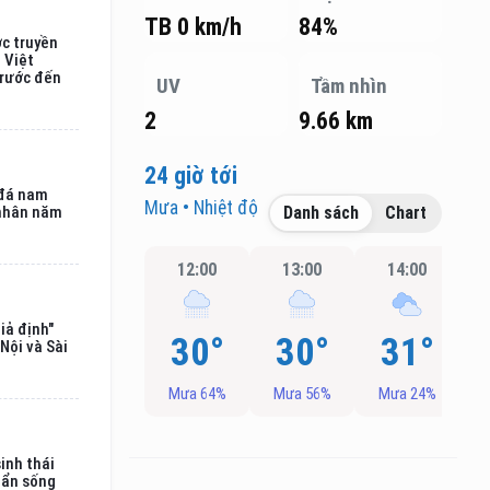
TB 0 km/h
84%
ợc truyền
ị Việt
trước đến
UV
Tầm nhìn
2
9.66 km
24 giờ tới
 đá nam
Mưa • Nhiệt độ
 nhân năm
Danh sách
Chart
12:00
13:00
14:00
iả định"
30°
30°
31°
Nội và Sài
Mưa 64%
Mưa 56%
Mưa 24%
inh thái
uẩn sống