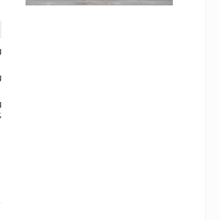
g
g
g
;