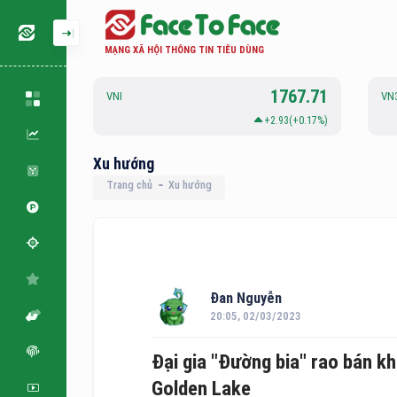
MẠNG XÃ HỘI THÔNG TIN TIÊU DÙNG
127.33
1767.71
VNI
VN
0.51(+0.4%)
+2.93(+0.17%)
Xu hướng
Trang chủ
Xu hướng
Đan Nguyễn
20:05, 02/03/2023
Đại gia "Đường bia" rao bán 
Golden Lake