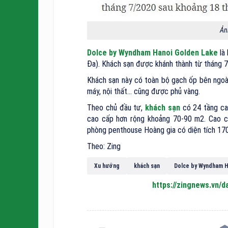
Ản
Dolce by Wyndham Hanoi Golden Lake
là 
Đa). Khách sạn được khánh thành từ tháng 7
Khách sạn này có toàn bộ gạch ốp bên ngoà
máy, nội thất... cũng được phủ vàng.
Theo chủ đầu tư,
khách sạn
có 24 tầng cao
cao cấp hơn rộng khoảng 70-90 m2. Cao cấ
phòng penthouse Hoàng gia có diện tích 170
Theo: Zing
Xu hướng
khách sạn
Dolce by Wyndham H
https://zingnews.vn/