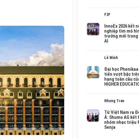
F2F
InnoEx 2026 kết n
nghiệp tìm mô hì
trưởng mới trong
AI
Lê Minh
Đại học Phenikaa
tiến vượt bậc trê
hạng toàn cầu củ
HIGHER EDUCATI
Nhung Tran
Từ Việt Nam ra 
Á: Shumo AG kết 
nhóm nhạc triệu 
Senja