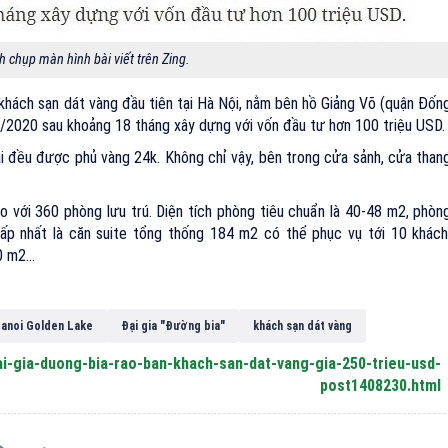
h chụp màn hình bài viết trên Zing.
khách sạn dát vàng đầu tiên tại Hà Nội, nằm bên hồ Giảng Võ (quận Đốn
/2020 sau khoảng 18 tháng xây dựng với vốn đầu tư hơn 100 triệu USD.
i đều được phủ vàng 24k. Không chỉ vậy, bên trong cửa sảnh, cửa than
 với 360 phòng lưu trú. Diện tích phòng tiêu chuẩn là 40-48 m2, phòn
p nhất là căn suite tổng thống 184 m2 có thể phục vụ tới 10 khách
 m2...
anoi Golden Lake
Đại gia "Đường bia"
khách sạn dát vàng
dai-gia-duong-bia-rao-ban-khach-san-dat-vang-gia-250-trieu-usd-
post1408230.html