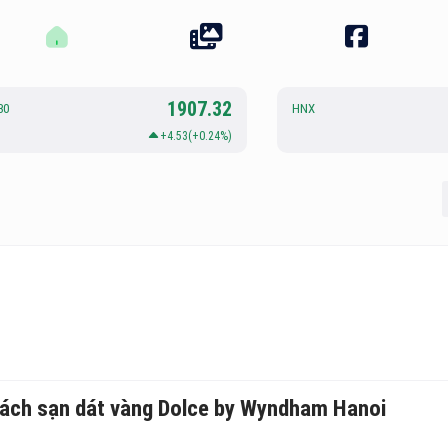
1907.32
30
HNX
+4.53(+0.24%)
khách sạn dát vàng Dolce by Wyndham Hanoi