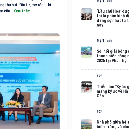
Mỹ Thanh
ng thu hút đầu tư, mở rộng thị
àn cầu...
Xem thêm
‘Lầu chú Hỏa’ đư
tai là phim kinh d
đáng sợ nhất từ 
nay
Mỹ Thanh
Sôi nổi giải bóng
thanh niên công
2026 tại Phú Thọ
F2F
Triển lãm "Ký ức g
mang ký ức về Hà 
Gòn
F2F
Nhà phố giữa hệ s
biển - rừng và ch