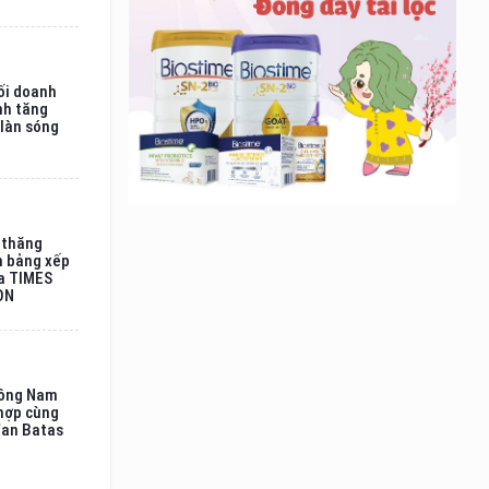
ối doanh
nh tăng
 làn sóng
 thăng
n bảng xếp
a TIMES
ON
Đông Nam
hợp cùng
fan Batas