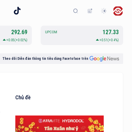
292.69
127.33
UPCOM
+0.05(+0.02%)
+0.51(+0.4%)
Theo dõi Diễn đàn thông tin tiêu dùng Facetoface trên
Chủ đề