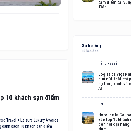
tâm điểm tại vùng
Tiên
Xu hướng
8k bạn đọc
Hằng Nguyễn
Logistics Việt N
giải nút thắt chi 
hạ tầng xanh và 
AI
op 10 khách sạn điểm
F2F
Hotel de la Coup
vào top 10 khách
ược Travel + Leisure Luxury Awards
đến nội địa hàng
ng danh sách 10 khách sạn điểm
Nam