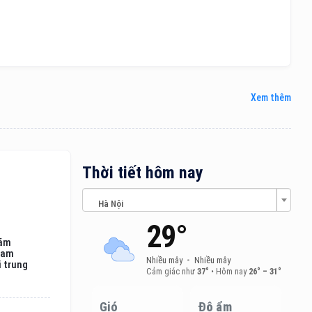
Xem thêm
Thời tiết hôm nay
Hà Nội
29°
lãm
nam
Nhiều mây
•
Nhiều mây
i trung
Cảm giác như
37°
•
Hôm nay
26° – 31°
Gió
Độ ẩm