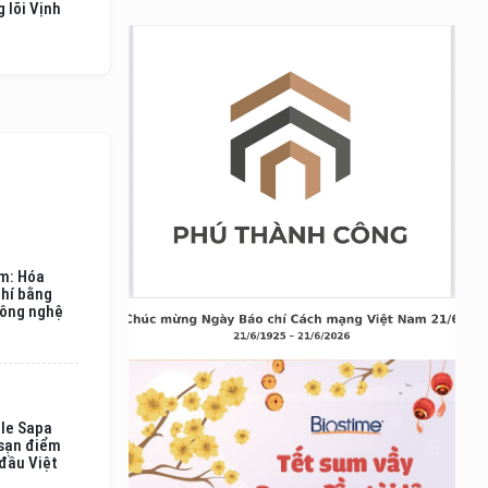
 lõi Vịnh
am: Hóa
phí bằng
công nghệ
ole Sapa
 sạn điểm
 đầu Việt