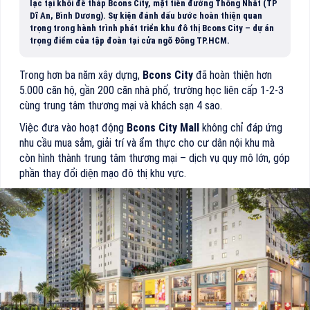
lạc tại khối đế tháp Bcons City, mặt tiền đường Thống Nhất (TP
Dĩ An, Bình Dương). Sự kiện đánh dấu bước hoàn thiện quan
trọng trong hành trình phát triển khu đô thị Bcons City – dự án
trọng điểm của tập đoàn tại cửa ngõ Đông TP.HCM.
Trong hơn ba năm xây dựng,
Bcons City
đã hoàn thiện hơn
5.000 căn hộ, gần 200 căn nhà phố, trường học liên cấp 1-2-3
cùng trung tâm thương mại và khách sạn 4 sao.
Việc đưa vào hoạt động
Bcons City Mall
không chỉ đáp ứng
nhu cầu mua sắm, giải trí và ẩm thực cho cư dân nội khu mà
còn hình thành trung tâm thương mại – dịch vụ quy mô lớn, góp
phần thay đổi diện mạo đô thị khu vực.