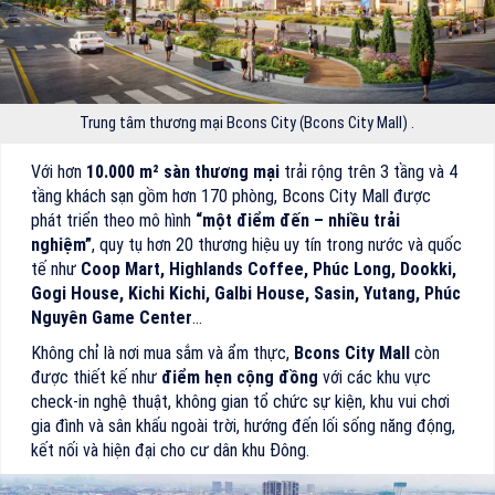
Trung tâm thương mại Bcons City (Bcons City Mall) .
Với hơn
10.000 m² sàn thương mại
trải rộng trên 3 tầng và 4
tầng khách sạn gồm hơn 170 phòng, Bcons City Mall được
phát triển theo mô hình
“một điểm đến – nhiều trải
nghiệm”
, quy tụ hơn 20 thương hiệu uy tín trong nước và quốc
tế như
Coop Mart, Highlands Coffee, Phúc Long, Dookki,
Gogi House, Kichi Kichi, Galbi House, Sasin, Yutang, Phúc
Nguyên Game Center
…
Không chỉ là nơi mua sắm và ẩm thực,
Bcons City Mall
còn
được thiết kế như
điểm hẹn cộng đồng
với các khu vực
check-in nghệ thuật, không gian tổ chức sự kiện, khu vui chơi
gia đình và sân khấu ngoài trời, hướng đến lối sống năng động,
kết nối và hiện đại cho cư dân khu Đông.