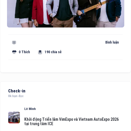
Bình luận
0 Thích
190 chia sẻ
Check-in
8k bạn đọc
Lê Minh
Khởi động Triển lãm VimExpo và Vietnam AutoExpo 2026
tại trung tâm ICE