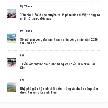
Mỹ Thanh
‘Lầu chú Hỏa’ được truyền tai là phim kinh dị Việt đáng sợ
nhất từ trước đến nay
Mỹ Thanh
Sôi nổi giải bóng đá nam thanh niên công nhân năm 2026
tại Phú Thọ
F2F
Triển lãm "Ký ức giả định" mang ký ức về Hà Nội và Sài
Gòn
F2F
Nhà phố giữa hệ sinh thái biển - rừng và chuẩn sống tâm
điểm tại vùng lõi Vịnh Tiên