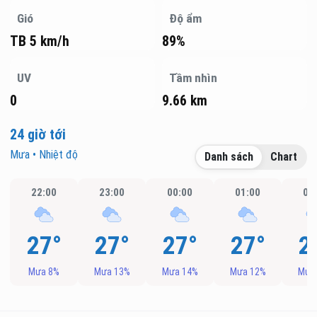
Gió
Độ ẩm
TB 5 km/h
89%
UV
Tầm nhìn
0
9.66 km
24 giờ tới
Mưa • Nhiệt độ
Danh sách
Chart
22:00
23:00
00:00
01:00
02
27°
27°
27°
27°
2
Mưa 8%
Mưa 13%
Mưa 14%
Mưa 12%
Mưa