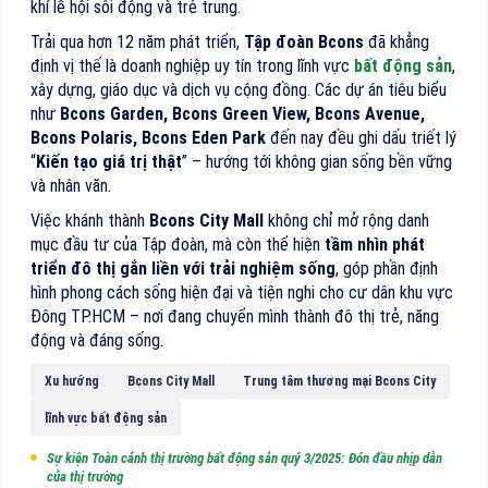
khí lễ hội sôi động và trẻ trung.
Trải qua hơn 12 năm phát triển,
Tập đoàn Bcons
đã khẳng
định vị thế là doanh nghiệp uy tín trong lĩnh vực
bất động sản
,
xây dựng, giáo dục và dịch vụ cộng đồng. Các dự án tiêu biểu
như
Bcons Garden, Bcons Green View, Bcons Avenue,
Bcons Polaris, Bcons Eden Park
đến nay đều ghi dấu triết lý
“
Kiến tạo giá trị thật
” – hướng tới không gian sống bền vững
và nhân văn.
Việc khánh thành
Bcons City Mall
không chỉ mở rộng danh
mục đầu tư của Tập đoàn, mà còn thể hiện
tầm nhìn phát
triển đô thị gắn liền với trải nghiệm sống
, góp phần định
hình phong cách sống hiện đại và tiện nghi cho cư dân khu vực
Đông TP.HCM – nơi đang chuyển mình thành đô thị trẻ, năng
động và đáng sống.
Xu hướng
Bcons City Mall
Trung tâm thương mại Bcons City
lĩnh vực bất động sản
Sự kiện Toàn cảnh thị trường bất động sản quý 3/2025: Đón đầu nhịp dẫn
của thị trường