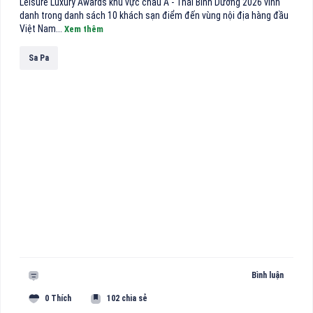
Leisure Luxury Awards khu vực châu Á - Thái Bình Dương 2026 vinh
danh trong danh sách 10 khách sạn điểm đến vùng nội địa hàng đầu
Việt Nam...
Xem thêm
Sa Pa
Bình luận
0 Thích
102 chia sẻ