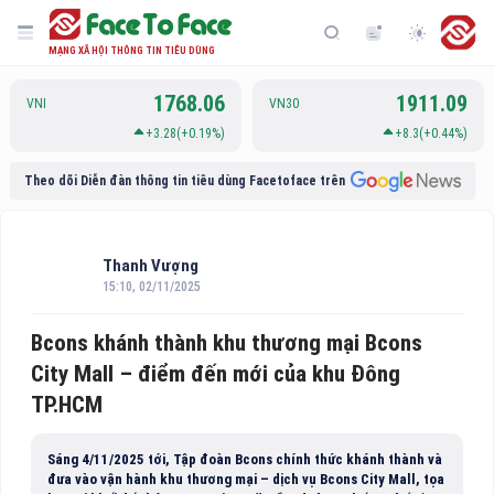
MẠNG XÃ HỘI THÔNG TIN TIÊU DÙNG
1768.06
1911.09
VNI
VN30
+3.28(+0.19%)
+8.3(+0.44%)
Theo dõi Diễn đàn thông tin tiêu dùng Facetoface trên
Thanh Vượng
15:10, 02/11/2025
Bcons khánh thành khu thương mại Bcons
City Mall – điểm đến mới của khu Đông
TP.HCM
Sáng 4/11/2025 tới, Tập đoàn Bcons chính thức khánh thành và
đưa vào vận hành khu thương mại – dịch vụ Bcons City Mall, tọa