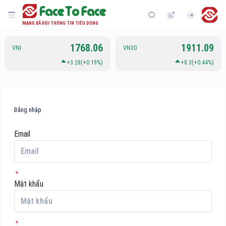
MẠNG XÃ HỘI THÔNG TIN TIÊU DÙNG
1768.06
1911.09
VNI
VN30
+3.28(+0.19%)
+8.3(+0.44%)
Đăng nhập
Email
Mật khẩu