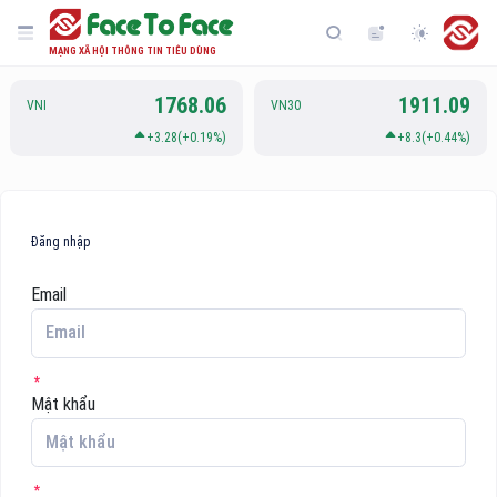
MẠNG XÃ HỘI THÔNG TIN TIÊU DÙNG
1768.06
1911.09
VNI
VN30
+3.28(+0.19%)
+8.3(+0.44%)
Đăng nhập
Email
Mật khẩu