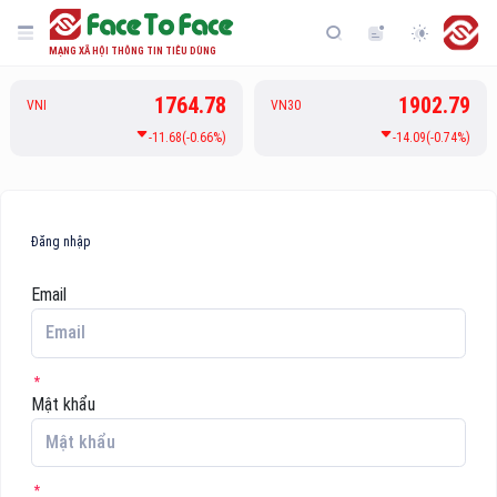
MẠNG XÃ HỘI THÔNG TIN TIÊU DÙNG
1764.78
1902.79
VNI
VN30
-11.68(-0.66%)
-14.09(-0.74%)
Đăng nhập
Email
Mật khẩu