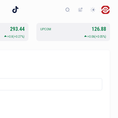
293.44
126.88
UPCOM
+0.8(+0.27%)
+0.06(+0.05%)