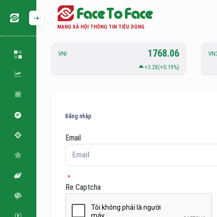
MẠNG XÃ HỘI THÔNG TIN TIÊU DÙNG
126.88
1768.06
VNI
VN
.06(+0.05%)
+3.28(+0.19%)
Đăng nhập
Email
Re Captcha