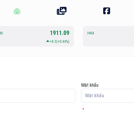
1911.09
30
HNX
+8.3(+0.44%)
Mật khẩu