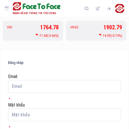
MẠNG XÃ HỘI THÔNG TIN TIÊU DÙNG
1764.78
1902.79
VNI
VN30
-11.68(-0.66%)
-14.09(-0.74%)
Đăng nhập
Email
Mật khẩu